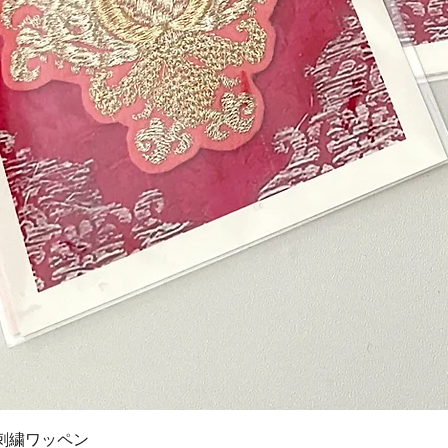
ク
刺繍ワッペン