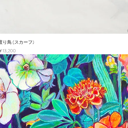
ク
渡り鳥 (スカーフ)
価格
￥13,200