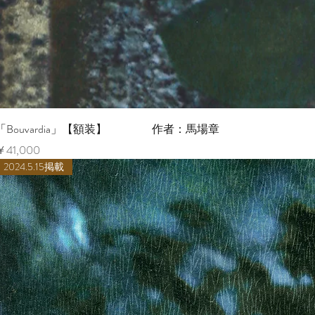
ク
「Bouvardia」【額装】 作者：馬場章
価格
￥41,000
2024.5.15掲載