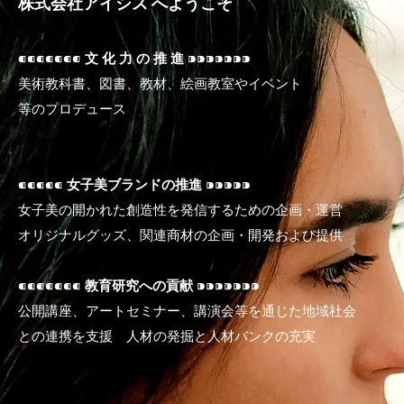
株式会社アイシス へようこそ
⁌⁌⁌⁌⁌⁌⁌
文 化 力 の 推 進
⁍⁍⁍⁍⁍⁍⁍
美術教科書、図書、教材、絵画教室やイベント
等のプロデュース
⁌⁌⁌⁌⁌
女子美ブランドの推進
⁍⁍⁍⁍⁍
女子美の開かれた創造性を発信するための企画・運営
オリジナルグッズ、関連商材の企画・開発および提供
⁌⁌⁌⁌⁌⁌⁌
教育研究への貢献
⁍⁍⁍⁍⁍⁍⁍
公開講座、アートセミナー、講演会等を通じた地域社会
との連携を支援 人材の発掘と人材バンクの充実