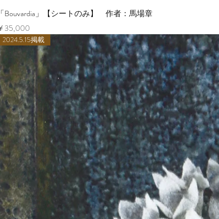
ク
「Bouvardia」【シートのみ】 作者：馬場章
価格
￥35,000
2024.5.15掲載