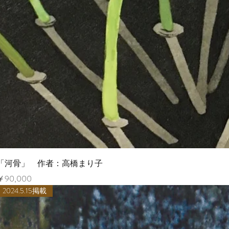
ク
「河骨」 作者：高橋まり子
価格
￥90,000
2024.5.15掲載