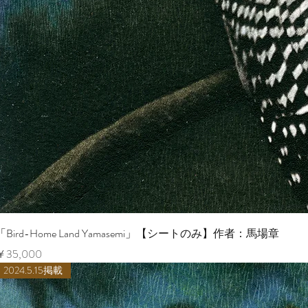
ク
「Bird-Home Land Yamasemi」【シートのみ】作者：馬場章
価格
￥35,000
2024.5.15掲載