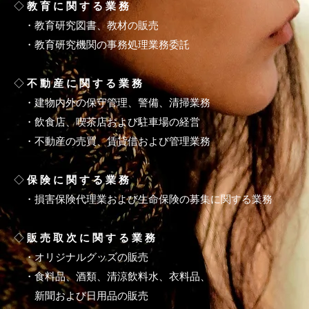
◇
教 育 に 関 す る 業 務
・教育研究図書、教材の販売
・教育研究機関の事務処理業務委託
◇
不 動 産 に 関 す る 業 務
・建物内外の保守管理、警備、清掃業務
・飲食店、喫茶店および駐車場の経営
・不動産の売買、賃貸借および管理業務
◇
保 険 に 関 す る 業 務
・損害保険代理業および生命保険の募集に関する業務
◇
販 売 取 次 に 関 す る 業 務
・オリジナルグッズの販売
・食料品、酒類、清涼飲料水、衣料品、
​ 新聞および日用品の販売