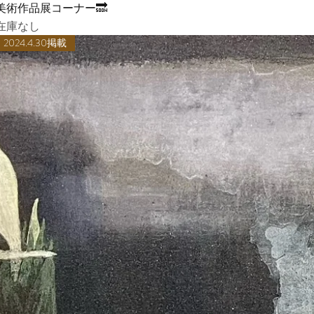
ク
美術作品展コーナー🔜
在庫なし
2024.4.30掲載