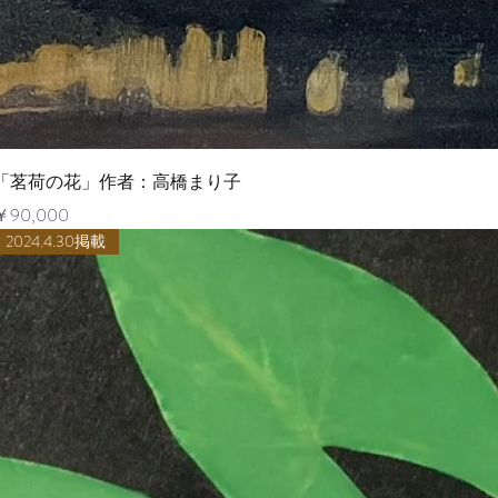
ク
「茗荷の花」作者：高橋まり子
価格
￥90,000
2024.4.30掲載