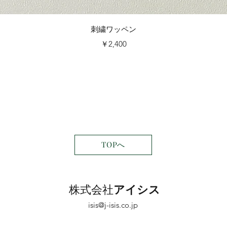
クイックビュー
刺繍ワッペン
価格
￥2,400
TOPへ
株式会社
アイシス
isis@j-isis.co.jp