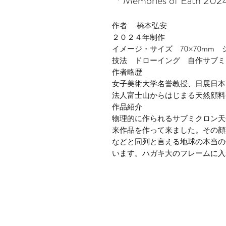
「Memories of Eat
作者 橋本弘安
２０２４年制作
イメージ・サイズ 70×70mm
技法 ドローイング 自作サブミ
作者略歴
女子美術大学名誉教授、日展日本
法人富士山からはじまる天然顔料
作品紹介
物理的に作られるサブミクロン天
来作品を作って来ました。その顔
などと同列と言える地球の本当の
います。ハガキ大のフレームに入