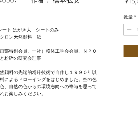
h 20240507」 作者： 橋本弘安
￥15,
数量
*
 シート:はがき大 シートのみ
クロン天然顔料 紙
画部特別会員、一社）粉体工学会会員、ＮＰＯ
と粉砕の研究会理事
然顔料の先端的粉砕技術で自作し１９９０年以
料によるドローイングをはじめました。空の色
色、自然の色からの環境志向への寄与を思って
れお楽しみください。